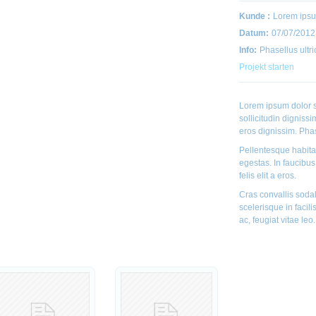
Kunde :
Lorem ips
Datum:
07/07/2012
Info:
Phasellus ultri
Projekt starten
Lorem ipsum dolor si
sollicitudin digniss
eros dignissim. Phas
Pellentesque habita
egestas. In faucibus,
felis elit a eros.
Cras convallis sodal
scelerisque in facili
ac, feugiat vitae leo