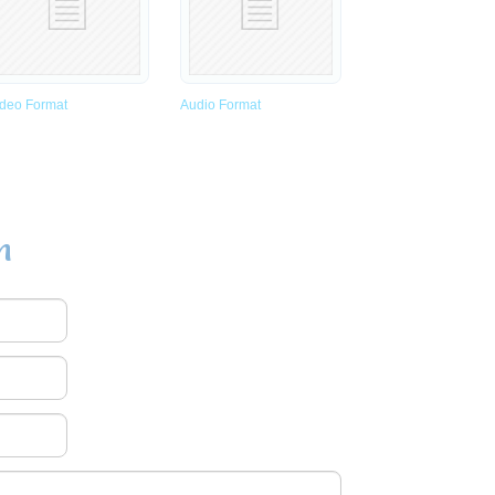
ideo Format
Audio Format
n