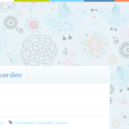
 werden
y 1
accusantium
,
consectetur
,
cumque