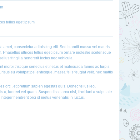
um
ces tellus eget ipsum
t amet, consectetur adipiscing elit. Sed blandit massa vel mauris
im. Phasellus ultrices tellus eget ipsum ornare molestie scelerisque
ellus fringilla hendrerit lectus nec vehicula.
nt morbi tristique senectus et netus et malesuada fames ac turpis
 risus eu volutpat pellentesque, massa felis feugiat velit, nec mattis
es orci, et pretium sapien egestas quis. Donec tellus leo,
sis a, laoreet vel quam. Suspendisse arcu nisl, tincidunt a vulputate
. Integer hendrerit orci id metus venenatis in luctus.